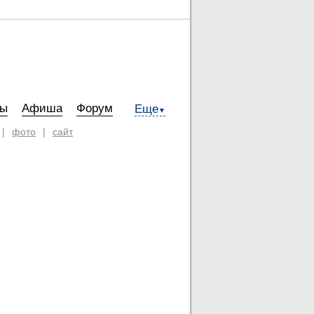
ты
Афиша
Форум
Еще
▼
|
фото
|
сайт