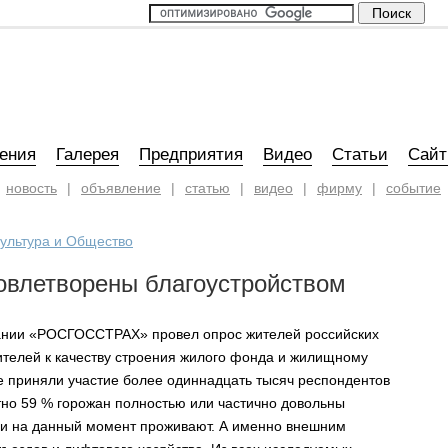
ения
Галерея
Предприятия
Видео
Статьи
Сай
новость
|
объявление
|
статью
|
видео
|
фирму
|
событие
ультура и Общество
овлетворены благоустройством
пании «РОСГОССТРАХ» провел опрос жителей российских
ителей к качеству строения жилого фонда и жилищному
е приняли участие более одиннадцать тысяч респондентов
стно 59 % горожан полностью или частично довольны
они на данный момент проживают. А именно внешним