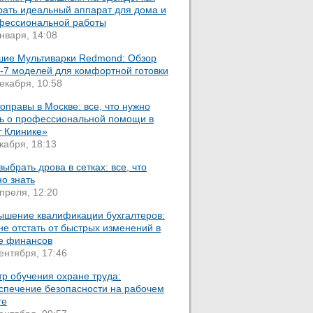
рать идеальный аппарат для дома и
фессиональной работы
нваря, 14:08
шие Мультиварки Redmond: Обзор
-7 моделей для комфортной готовки
екабря, 10:58
оправы в Москве: все, что нужно
ть о профессиональной помощи в
т Клинике»
кабря, 18:13
выбрать дрова в сетках: все, что
о знать
преля, 12:20
ышение квалификации бухгалтеров:
не отстать от быстрых изменений в
е финансов
ентября, 17:46
р обучения охране труда:
спечение безопасности на рабочем
те