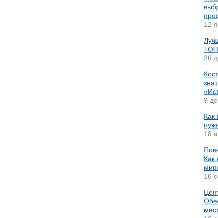
выб
про
12 я
Луч
ТОП
26 д
Кост
зна
«Ис
9 де
Как 
нужн
18 а
Пов
Как 
мир
16 с
Цент
Обе
мес