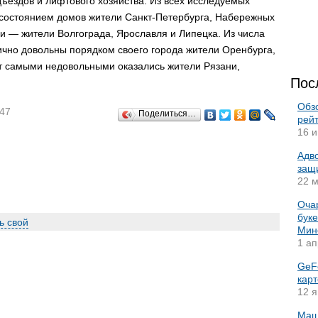
ъездов и лифтового хозяйства. Из всех исследуемых
 состоянием домов жители Санкт-Петербурга, Набережных
ни — жители Волгограда, Ярославля и Липецка. Из числа
чно довольны порядком своего города жители Оренбурга,
т самыми недовольными оказались жители Рязани,
Пос
Обз
:47
Поделиться…
рейт
16 и
Адво
защи
22 м
Оча
буке
ь свой
Минс
1 ап
GeF
кар
12 я
Маш