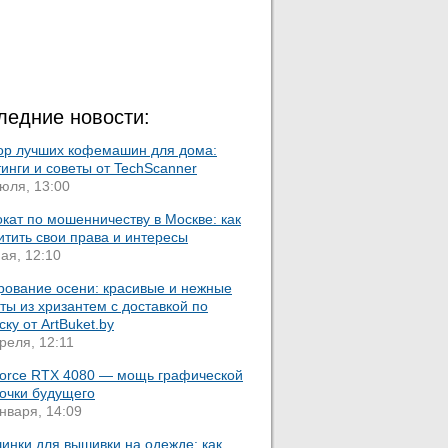
ледние новости:
ор лучших кофемашин для дома:
инги и советы от TechScanner
юля, 13:00
кат по мошенничеству в Москве: как
тить свои права и интересы
ая, 12:10
рование осени: красивые и нежные
ты из хризантем с доставкой по
ку от ArtBuket.by
реля, 12:11
orce RTX 4080 — мощь графической
точки будущего
нваря, 14:09
инки для вышивки на одежде: как