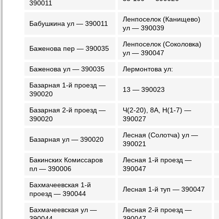
390011
Ленпоселок (Канищево)
Бабушкина ул — 390011
ул — 390039
Ленпоселок (Соколовка)
Баженова пер — 390035
ул — 390047
Баженова ул — 390035
Лермонтова ул:
Базарная 1-й проезд —
13 — 390023
390020
Базарная 2-й проезд —
Ч(2-20), 8А, Н(1-7) —
390020
390027
Лесная (Солотча) ул —
Базарная ул — 390020
390021
Бакинских Комиссаров
Лесная 1-й проезд —
пл — 390006
390047
Бахмачеевская 1-й
Лесная 1-й туп — 390047
проезд — 390044
Бахмачеевская ул —
Лесная 2-й проезд —
390044
390047