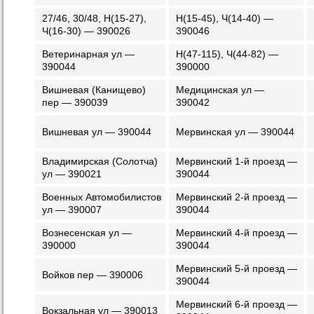
27/46, 30/48, Н(15-27),
Н(15-45), Ч(14-40) —
Ч(16-30) — 390026
390046
Ветеринарная ул —
Н(47-115), Ч(44-82) —
390044
390000
Вишневая (Канищево)
Медицинская ул —
пер — 390039
390042
Вишневая ул — 390044
Мервинская ул — 390044
Владимирская (Солотча)
Мервинский 1-й проезд —
ул — 390021
390044
Военных Автомобилистов
Мервинский 2-й проезд —
ул — 390007
390044
Вознесенская ул —
Мервинский 4-й проезд —
390000
390044
Мервинский 5-й проезд —
Войков пер — 390006
390044
Мервинский 6-й проезд —
Вокзальная ул — 390013