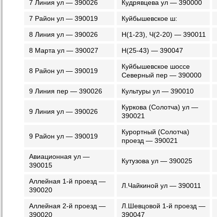
7 Линия ул — 390026
Кудрявцева ул — 390000
7 Район ул — 390019
Куйбышевское ш:
8 Линия ул — 390026
Н(1-23), Ч(2-20) — 390011
8 Марта ул — 390027
Н(25-43) — 390047
Куйбышевское шоссе
8 Район ул — 390019
Северный пер — 390000
9 Линия пер — 390026
Культуры ул — 390010
Куркова (Солотча) ул —
9 Линия ул — 390026
390021
Курортный (Солотча)
9 Район ул — 390019
проезд — 390021
Авиационная ул —
Кутузова ул — 390025
390015
Аллейная 1-й проезд —
Л.Чайкиной ул — 390011
390020
Аллейная 2-й проезд —
Л.Шевцовой 1-й проезд —
390020
390047