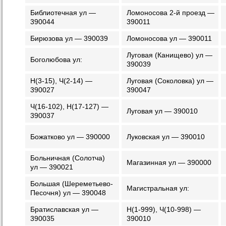
Библиотечная ул —
Ломоносова 2-й проезд —
390044
390011
Бирюзова ул — 390039
Ломоносова ул — 390011
Луговая (Канищево) ул —
Боголюбова ул:
390039
Н(3-15), Ч(2-14) —
Луговая (Соколовка) ул —
390027
390047
Ч(16-102), Н(17-127) —
Луговая ул — 390010
390037
Божатково ул — 390000
Луковская ул — 390010
Больничная (Солотча)
Магазинная ул — 390000
ул — 390021
Большая (Шереметьево-
Магистральная ул:
Песочня) ул — 390048
Братиславская ул —
Н(1-999), Ч(10-998) —
390035
390010