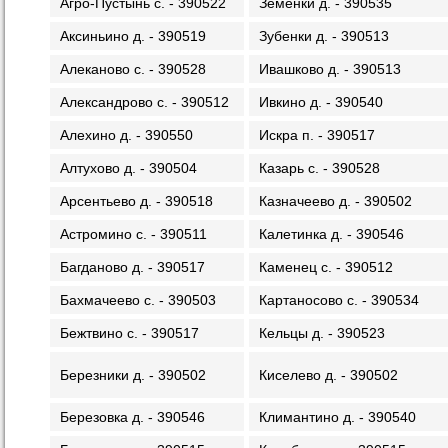
Агро-Пустынь с. - 390522
Земенки д. - 390535
Аксиньино д. - 390519
Зубенки д. - 390513
Алеканово с. - 390528
Ивашково д. - 390513
Александрово с. - 390512
Ивкино д. - 390540
Алехино д. - 390550
Искра п. - 390517
Алтухово д. - 390504
Казарь с. - 390528
Арсентьево д. - 390518
Казначеево д. - 390502
Астромино с. - 390511
Калетинка д. - 390546
Багданово д. - 390517
Каменец с. - 390512
Бахмачеево с. - 390503
Картаносово с. - 390534
Бежтвино с. - 390517
Кельцы д. - 390523
Березники д. - 390502
Киселево д. - 390502
Березовка д. - 390546
Климантино д. - 390540