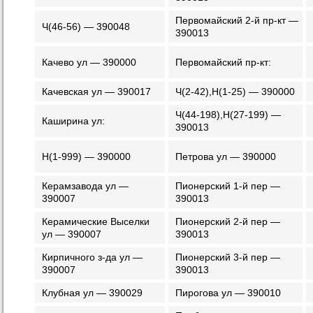
Первомайский 2-й пр-кт —
Ч(46-56) — 390048
390013
Качево ул — 390000
Первомайский пр-кт:
Качевская ул — 390017
Ч(2-42),Н(1-25) — 390000
Ч(44-198),Н(27-199) —
Каширина ул:
390013
Н(1-999) — 390000
Петрова ул — 390000
Керамзавода ул —
Пионерский 1-й пер —
390007
390013
Керамические Выселки
Пионерский 2-й пер —
ул — 390007
390013
Кирпичного з-да ул —
Пионерский 3-й пер —
390007
390013
Клубная ул — 390029
Пирогова ул — 390010