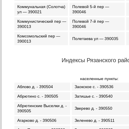
Коммунальная (Солотча)
Полевой 5-й пер —
ул — 390021
390046
Коммунистический пер —
Полевой 7-й пер —
390013
390046
Комсомольский пер —
Полетаева ул — 390035
390013
Индексы Рязанского рай
населенные пункты:
Аблово д. - 390504
Заокское с. - 390536
Абрютино с. - 390505
Затишье с. - 390540
Абрютинские Выселки д. -
Зверево д. - 390550
390505
Агарково д. - 390506
Зеленево д. - 390511