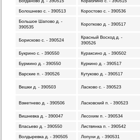
Богданово д. - 390515
Кораблино с. - 390515
Болошнево с. - 390513
Коростово с. - 390536
Большое Шапово д. -
Коротково д. - 390517
390535
Красный Восход д. -
Борисково с. - 390524
390526
Букрино с. - 390550
Кураксино д. - 390502
Бурмино д. - 390550
Куркино д. - 390517
Варские п. - 390526
Кутуково д. - 390517
Вешки д. - 390503
Ласково с. - 390523
Взметнево д. - 390506
Ласковский п. - 390523
Вишневка д. - 390047
Лесохим п. - 390534
Власьево д. - 390550
Листвянка п. - 390542
Волдыревка д. - 390505
Лопухи д. - 390531