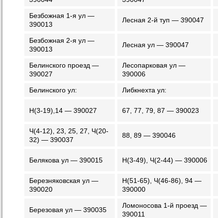
Безбожная 1-я ул —
Лесная 2-й туп — 390047
390013
Безбожная 2-я ул —
Лесная ул — 390047
390013
Белинского проезд —
Лесопарковая ул —
390027
390006
Белинского ул:
Либкнехта ул:
Н(3-19),14 — 390027
67, 77, 79, 87 — 390023
Ч(4-12), 23, 25, 27, Ч(20-
88, 89 — 390046
32) — 390037
Белякова ул — 390015
Н(3-49), Ч(2-44) — 390006
Березняковская ул —
Н(51-65), Ч(46-86), 94 —
390020
390000
Ломоносова 1-й проезд —
Березовая ул — 390035
390011