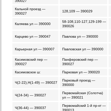
390027
Кальной проезд —
128,109 — 390029
390027
58-108,110-127,129-199 —
Каляева ул — 390000
390026
Карцево ул — 390047
Павлова ул — 390000
Карьерная ул — 390007
Павловская ул — 390000
Касимовский пер —
Панферовский пер —
390027
390027
Касимовское ш:
Парковая ул — 390020
Парковый проезд —
Ч(2-22),Н(1-49) — 390027
390000
Первомайская (Солотча)
Ч(24-34) — 390027
ул — 390021
Первомайский 1-й пр-кт —
Ч(36-44) — 390037
390013